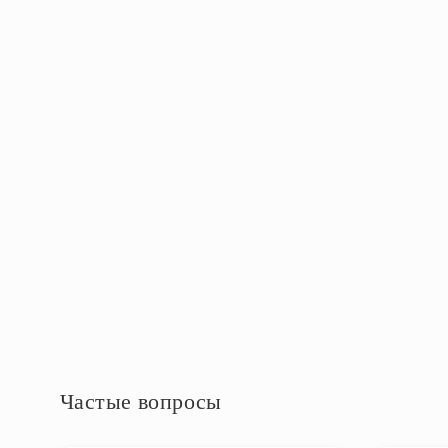
Ширина упаковки, см
27.5
Дополнительно
Выключатель в комплекте
нет
Дополнительная информация
Частые вопросы