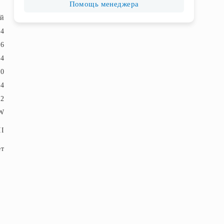
Помощь менеджера
ый
24
26
4
0
44
,2
W
II
ет