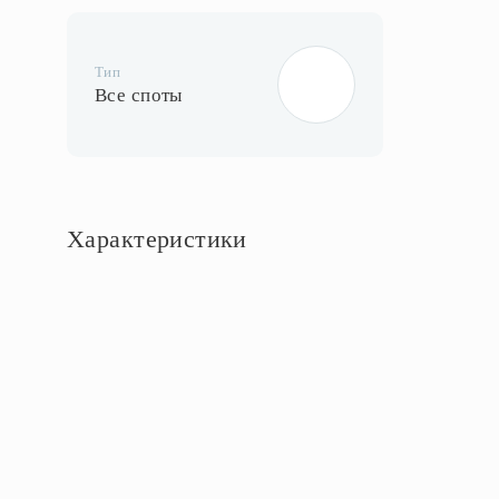
Тип
Все споты
Характеристики
Основное
Артикул
94983
Цвет
Цвет арматуры
серебряный