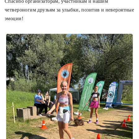
Спасибо организаторам, участникам и нашим
Лампочки
четвероногим друзьям за улыбки, позитив и невероятные
эмоции!
Комплектующие
Каталог
Акции
О нас
Частые вопросы
Бренды
База знаний
Контакты