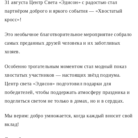
31 августа Центр Света «Эдисон» с радостью стал
партнёром доброго и яркого события — «Хвостатый
Споты
кросс»!
Уличное освещение
Это необычное благотворительное мероприятие собрало
самых преданных друзей человека и их заботливых
Розетки и выключатели
хозяев.
Особенно трогательным моментом стал модный показ
Интерьерная подсветка
хвостатых участников — настоящих звёзд подиума.
Центр света «Эдисон» подготовил подарки для
Светодиодная лента
победителей, чтобы поддержать атмосферу праздника и
поделиться светом не только в домах, но и в сердцах.
Предметы интерьера
Мы верим: добро умножается, когда каждый вносит свой
Фонари
вклад!