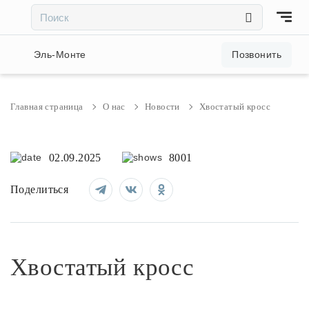
×
×
Акции и скидки
Эль-Монте
Позвонить
Люстры
Главная страница
О нас
Новости
Хвостатый кросс
Светильники
02.09.2025
8001
Бра
Поделиться
Настольные лампы
Торшеры
Хвостатый кросс
Трековые системы