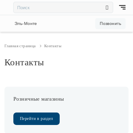
×
×
Акции и скидки
Эль-Монте
Позвонить
Люстры
Главная страница
Контакты
Светильники
Контакты
Бра
Настольные лампы
Розничные магазины
Торшеры
Перейти в раздел
Трековые системы