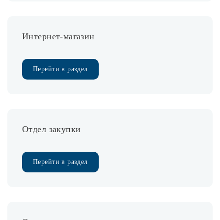
Споты
Интернет-магазин
Уличное освещение
Перейти в раздел
Розетки и выключатели
Интерьерная подсветка
Отдел закупки
Светодиодная лента
Перейти в раздел
Предметы интерьера
Фонари