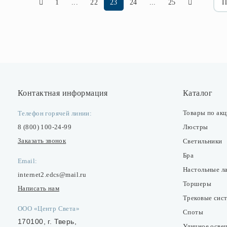
1
...
22
23
24
...
25
П
Контактная информация
Каталог
Товары по ак
Телефон горячей линии:
8 (800) 100-24-99
Люстры
Заказать звонок
Светильники
Бра
Email:
Настольные л
internet2.edcs@mail.ru
Торшеры
Написать нам
Трековые сис
ООО «Центр Света»
Споты
170100, г. Тверь,
Уличное осве