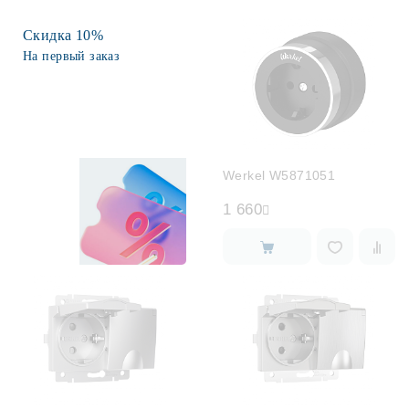
Скидка 10%
Споты
На первый заказ
Уличное освещение
Розетки и выключатели
Werkel W5871051
Интерьерная подсветка
1 660
Светодиодная лента
Предметы интерьера
Фонари