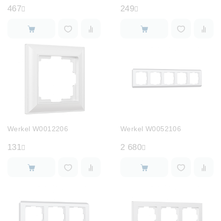
467
249
Werkel W0012206
Werkel W0052106
131
2 680