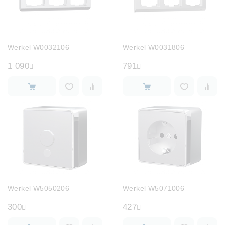
Werkel W0032106
Werkel W0031806
1 090
791
Werkel W5050206
Werkel W5071006
300
427