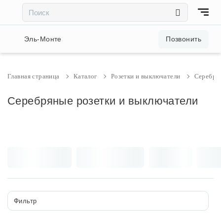
×
×
Акции и скидки
Эль-Монте
Позвонить
Люстры
Главная страница
Каталог
Розетки и выключатели
Серебря
Светильники
Серебряные розетки и выключатели
Бра
Настольные лампы
Торшеры
Фильтр
Трековые системы