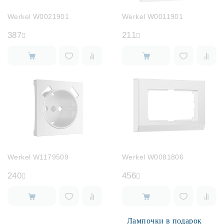
Werkel W0021901
Werkel W0011901
387
211
Werkel W1179509
Werkel W0081806
240
456
Лампочки в подарок