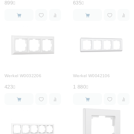
899
635
Werkel W0032206
Werkel W0042106
423
1 880