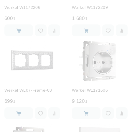
Лампочки
Werkel W1172206
Werkel W1172209
600
1 680
Комплектующие
Каталог
Акции
О нас
Частые вопросы
Werkel WL07-Frame-03
Werkel W1171606
Бренды
699
9 120
База знаний
Контакты