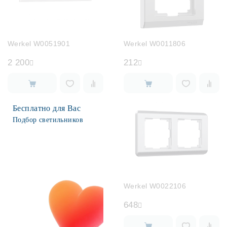
Werkel W0051901
Werkel W0011806
2 200
212
Бесплатно для Вас
Подбор светильников
Werkel W0022106
648