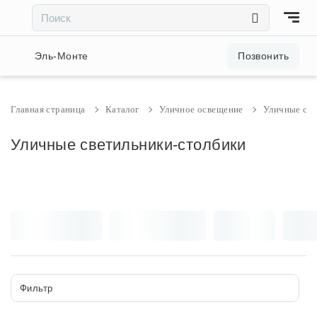
×
×
Акции и скидки
Эль-Монте
Позвонить
Люстры
Главная страница
Каталог
Уличное освещение
Уличные све
Светильники
Уличные светильники-столбики
Бра
Настольные лампы
Торшеры
Фильтр
Трековые системы