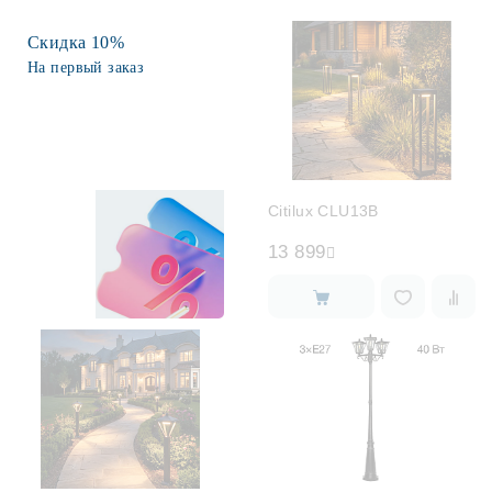
Скидка 10%
Споты
На первый заказ
Уличное освещение
Розетки и выключатели
Citilux CLU13B
Интерьерная подсветка
13 899
Светодиодная лента
Предметы интерьера
Фонари