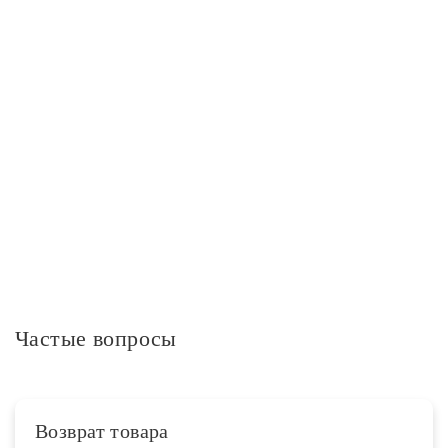
Мощность ламп, Вт
40
Максимальная мощность, Вт
6*40W (240W)
Дополнительно
Минимальное количество в упаковке
1
Частые вопросы
Возврат товара