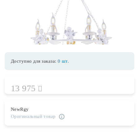
Споты
Уличное освещение
Розетки и выключатели
Доступно для заказа:
0 шт.
Интерьерная подсветка
13 975
Светодиодная лента
Предметы интерьера
NewRgy
Оригинальный товар
Фонари