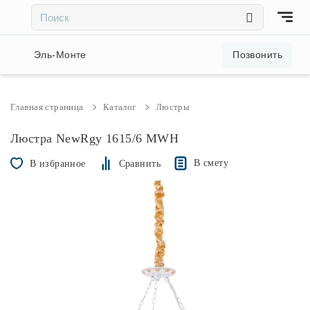
×
×
Акции и скидки
Эль-Монте
Позвонить
Люстры
Главная страница
Каталог
Люстры
Светильники
Люстра NewRgy 1615/6 MWH
В смету
В избранное
Сравнить
Бра
Настольные лампы
Торшеры
Трековые системы