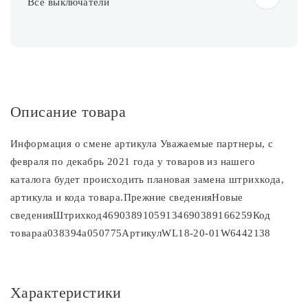
Все выключатели
Описание товара
Информация о смене артикула Уважаемые партнеры, с
февраля по декабрь 2021 года у товаров из нашего
каталога будет происходить плановая замена штрихкода,
артикула и кода товара.Прежние сведенияНовые
сведенияШтрихкод46903891059134690389166259Код
товараa038394a050775АртикулWL18-20-01W6442138
Характеристики