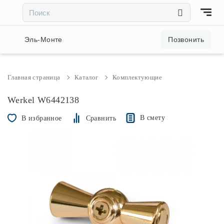
×
×
Акции и скидки
Эль-Монте
Позвонить
Люстры
Главная страница
Каталог
Комплектующие
Светильники
Werkel W6442138
В смету
В избранное
Сравнить
Бра
Настольные лампы
Торшеры
Трековые системы