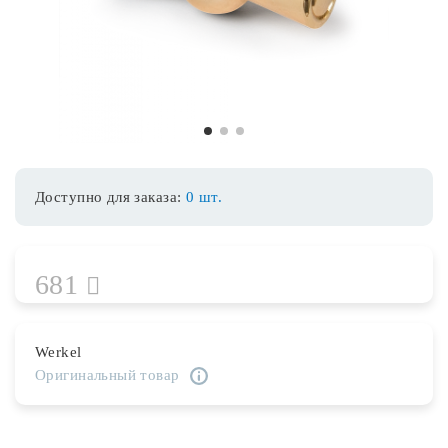
Споты
Уличное освещение
1
2
3
Розетки и выключатели
Доступно для заказа:
0 шт.
Интерьерная подсветка
681
Светодиодная лента
Предметы интерьера
Werkel
Оригинальный товар
Фонари