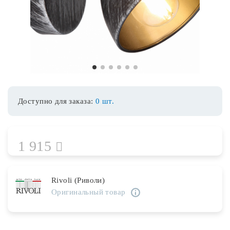
Споты
Уличное освещение
1
2
3
4
5
6
Розетки и выключатели
Доступно для заказа:
0 шт.
Интерьерная подсветка
1 915
Светодиодная лента
Предметы интерьера
Rivoli (Риволи)
Оригинальный товар
Фонари