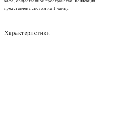
кафе, общественное пространство. Коллекция
представлена спотом на 1 лампу.
Характеристики
Основное
Артикул
7031-701
Площадь освещения, м2
3 м2
Производитель
АТЛ Бизнес (ШэньчЖэнь) КО., ЛТД
Бренд
Rivoli
Серия
Eho