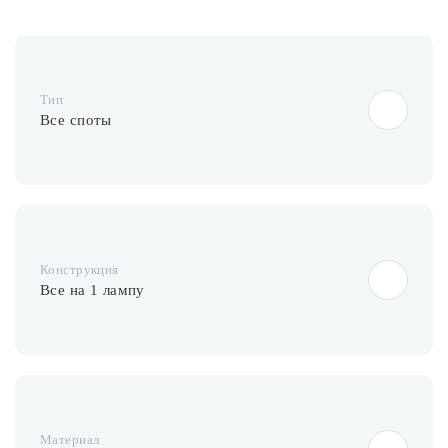
Лампочки
Комплектующие
Тип
Все споты
Каталог
Акции
О нас
Конструкция
Частые вопросы
Все на 1 лампу
Бренды
База знаний
Контакты
Материал