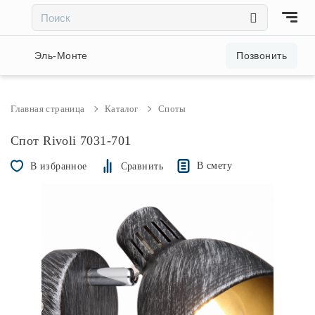
×
×
Акции и скидки
Эль-Монте
Позвонить
Люстры
Главная страница
Каталог
Споты
Светильники
Спот Rivoli 7031-701
В смету
В избранное
Сравнить
Бра
Настольные лампы
Торшеры
Трековые системы