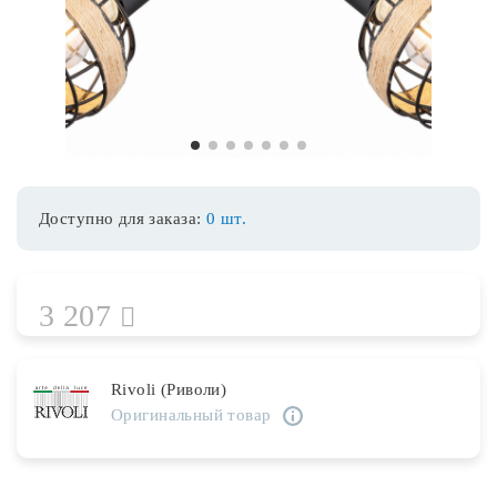
Споты
Уличное освещение
1
2
3
4
5
6
7
Розетки и выключатели
Доступно для заказа:
0 шт.
Интерьерная подсветка
3 207
Светодиодная лента
Предметы интерьера
Rivoli (Риволи)
Оригинальный товар
Фонари