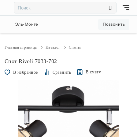
×
×
Акции и скидки
Эль-Монте
Позвонить
Люстры
Главная страница
Каталог
Споты
Светильники
Спот Rivoli 7033-702
В смету
В избранное
Сравнить
Бра
Настольные лампы
Торшеры
Трековые системы