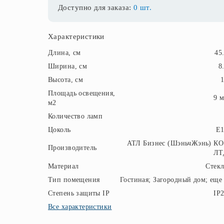
Доступно для заказа:
0 шт.
Характеристики
Длина, см
45
Ширина, см
8
Высота, см
Площадь освещения,
9 
м2
Количество ламп
Цоколь
E1
АТЛ Бизнес (ШэньчЖэнь) КО
Производитель
ЛТ
Материал
Стек
Тип помещения
Гостиная; Загородный дом; еще
Степень защиты IP
IP
Все характеристики