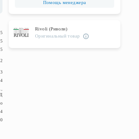
Помощь менеджера
Rivoli (Риволи)
.5
Оригинальный товар
.5
15
м2
3
4
.,
Д
ло
 4
20