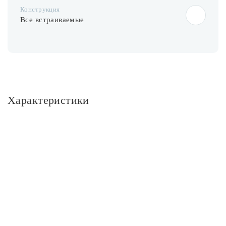
Конструкция
Все встраиваемые
Характеристики
Основное
Артикул
Osimo GU10.5.14.9.100 N
Тип помещения
Гостиная
Стиль
Арт-деко
Бренд
Dio D`arte