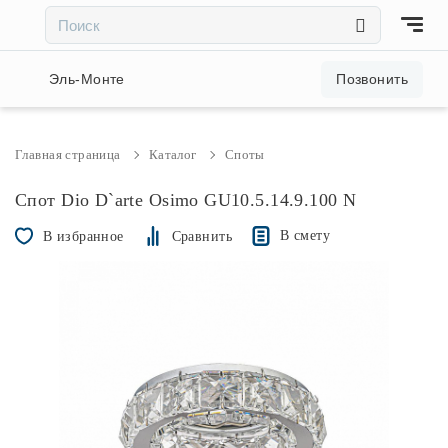
×
×
Акции и скидки
Эль-Монте
Позвонить
Люстры
Главная страница
Каталог
Споты
Светильники
Спот Dio D`arte Osimo GU10.5.14.9.100 N
В смету
В избранное
Сравнить
Бра
Настольные лампы
Торшеры
Трековые системы