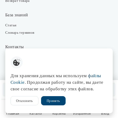
Возврат товара
База знаний
Статьи
Словарь терминов
Контакты
Розничные магазины
Интернет-магазин
Отдел закупки
Для хранения данных мы используем
файлы
Отдел маркетинга
Cookie
. Продолжая работу на сайте, вы даете
Оптовые продажи
Нет в наличии
свое согласие на обработку этих файлов.
Помощь менеджера
Отклонить
Принять
© 1998-2026 Центр света «Эдисон»
Сайт разработан
Главная
Каталог
Корзина
Избранное
Вход