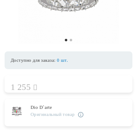
Споты
Уличное освещение
1
2
Розетки и выключатели
Доступно для заказа:
0 шт.
Интерьерная подсветка
1 255
Светодиодная лента
Предметы интерьера
Dio D`arte
Оригинальный товар
Фонари