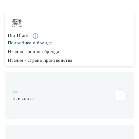
Лампочки
Комплектующие
Dio D`arte
Подробнее о бренде
Каталог
Италия - родина бренда
Италия - страна производства
Акции
О нас
Частые вопросы
Тип
Бренды
Все споты
База знаний
Контакты