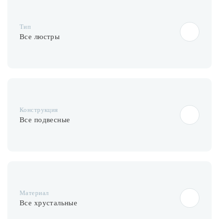
Лампочки
Тип
Комплектующие
Все люстры
Каталог
Акции
Конструкция
О нас
Все подвесные
Частые вопросы
Бренды
База знаний
Контакты
Материал
Все хрустальные