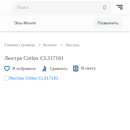
×
×
Акции и скидки
Эль-Монте
Позвонить
Люстры
Главная страница
Каталог
Люстры
Светильники
Люстра Citilux CL317161
В смету
В избранное
Сравнить
Бра
Настольные лампы
Торшеры
Трековые системы