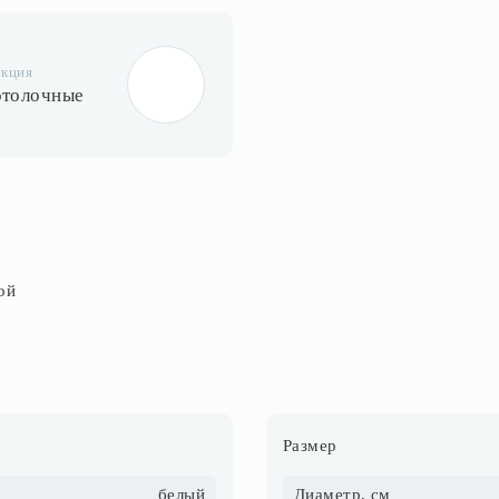
укция
отолочные
ой
Размер
белый
Диаметр, см