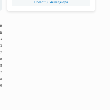
Помощь менеджера
ый
ый
ка
23
57
18
5
7
ло
20