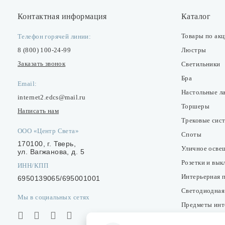
Контактная информация
Каталог
Товары по ак
Телефон горячей линии:
8 (800) 100-24-99
Люстры
Заказать звонок
Светильники
Бра
Email:
Настольные л
internet2.edcs@mail.ru
Торшеры
Написать нам
Трековые сис
ООО «Центр Света»
Споты
170100, г. Тверь,
Уличное осве
ул. Вагжанова, д. 5
Розетки и вы
ИНН/КПП
Интерьерная 
6950139065/695001001
Светодиодная
Мы в социальных сетях
Предметы инт
Фонари