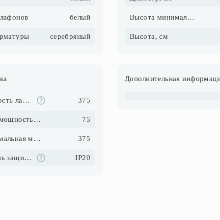
плафонов
белый
Высота минимальная, см
арматуры
серебряный
Высота, см
ка
Дополнительная информац
Мощность ламп, Вт
375
Макс. мощность ламп, Вт
75
Максимальная мощность, Вт
375
Степень защиты IP
IP20