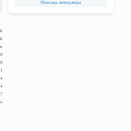
Помощь менеджера
ый
ый
н
50
50
21
14
4
7
ло