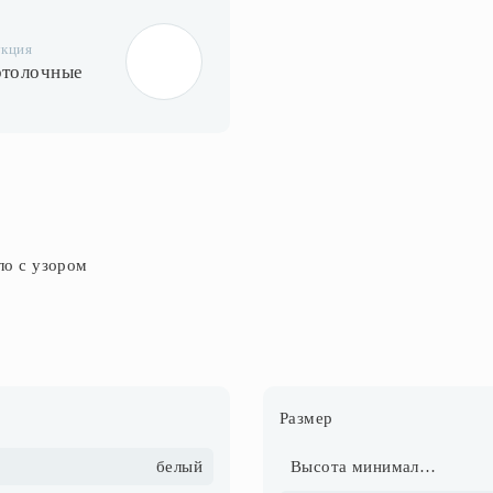
укция
отолочные
ло с узором
Размер
белый
Высота минимальная, см