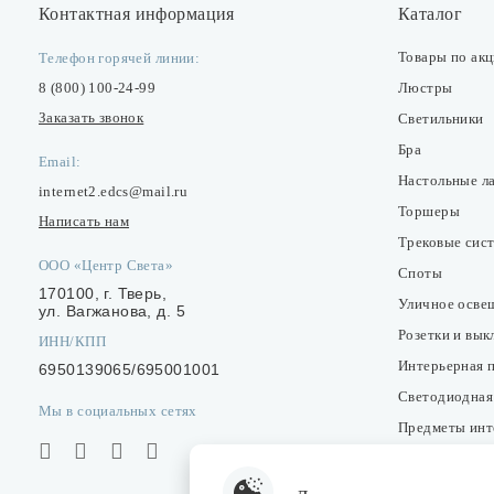
Контактная информация
Каталог
Товары по ак
Телефон горячей линии:
8 (800) 100-24-99
Люстры
Заказать звонок
Светильники
Бра
Email:
Настольные л
internet2.edcs@mail.ru
Торшеры
Написать нам
Трековые сис
ООО «Центр Света»
Споты
170100, г. Тверь,
Уличное осве
ул. Вагжанова, д. 5
Розетки и вы
ИНН/КПП
Интерьерная 
6950139065/695001001
Светодиодная
Мы в социальных сетях
Предметы инт
Фонари
Лампочки