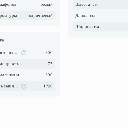
плафонов
белый
Высота, см
арматуры
коричневый
Длина, см
Ширина, см
ка
Мощность ламп, Вт
300
Макс. мощность ламп, Вт
75
Максимальная мощность, Вт
300
Степень защиты IP
IP20