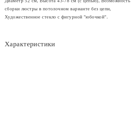
Диаметр 52 см, Высота 43-78 см (с цепью), Возможность
сборки люстры в потолочном варианте без цепи,
Художественное стекло с фигурной "юбочкой".
Характеристики
Основное
Артикул
CL432131
Площадь освещения, м2
11
Стиль
Классика
Цвет