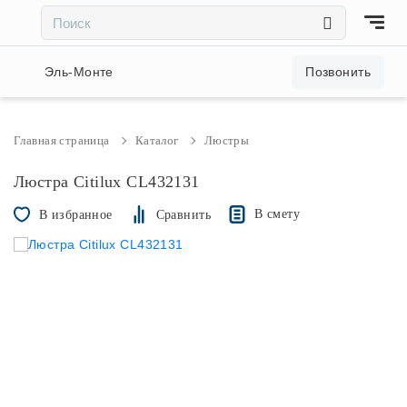
×
×
Акции и скидки
Эль-Монте
Позвонить
Люстры
Главная страница
Каталог
Люстры
Светильники
Люстра Citilux CL432131
В смету
В избранное
Сравнить
Бра
Настольные лампы
Торшеры
Трековые системы