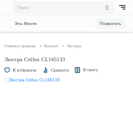
×
×
Акции и скидки
Эль-Монте
Позвонить
Люстры
Главная страница
Каталог
Люстры
Светильники
Люстра Citilux CL165133
В смету
В избранное
Сравнить
Бра
Настольные лампы
Торшеры
Трековые системы