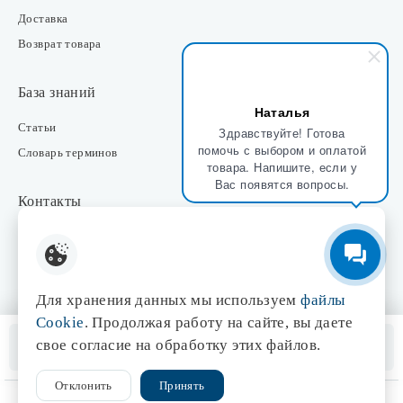
Доставка
Возврат товара
База знаний
Наталья
Статьи
Здравствуйте! Готова
помочь с выбором и оплатой
Словарь терминов
товара. Напишите, если у
Вас появятся вопросы.
Контакты
Розничные магазины
Интернет-магазин
Отдел закупки
Для хранения данных мы используем
файлы
Отдел маркетинга
Cookie
. Продолжая работу на сайте, вы даете
Оптовые продажи
Нет в наличии
свое согласие на обработку этих файлов.
Помощь менеджера
Отклонить
Принять
© 1998-2026 Центр света «Эдисон»