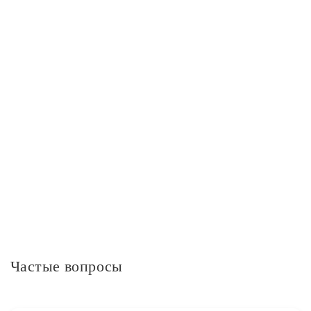
Лампы
Количество ламп
2
Тип лампы
led
Дополнительно
Минимальное количество в упаковке
1
Частые вопросы