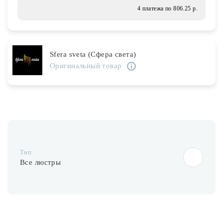
Лампочки
4 платежа по 806.25 р.
Комплектующие
Sfera sveta (Сфера света)
Оригинальный товар
Каталог
Акции
О нас
Частые вопросы
Тип
Бренды
Все люстры
База знаний
Контакты