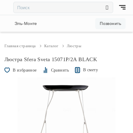
×
×
Акции и скидки
Эль-Монте
Позвонить
Люстры
Главная страница
Каталог
Люстры
Светильники
Люстра Sfera Sveta 15071P/2A BLACK
В смету
В избранное
Сравнить
Бра
Настольные лампы
Торшеры
Трековые системы