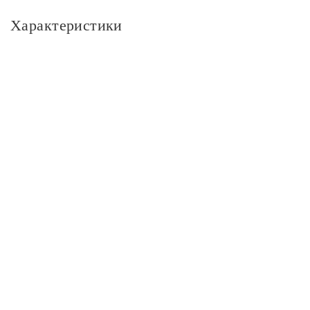
Характеристики
Основное
Артикул
15071P/2A BLACK
Бренд
Sfera sveta
Размер
Высота, см
150
Длина, см
95
Ширина, см
35