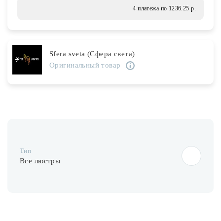
Лампочки
4 платежа по 1236.25 р.
Комплектующие
Sfera sveta (Сфера света)
Оригинальный товар
Каталог
Акции
О нас
Частые вопросы
Тип
Бренды
Все люстры
База знаний
Контакты