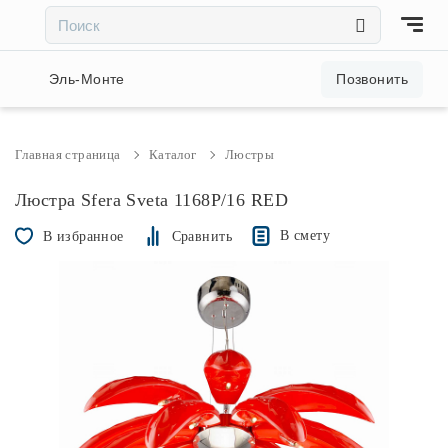
×
×
Акции и скидки
Эль-Монте
Позвонить
Люстры
Главная страница
Каталог
Люстры
Светильники
Люстра Sfera Sveta 1168P/16 RED
В смету
В избранное
Сравнить
Бра
Настольные лампы
Торшеры
Трековые системы