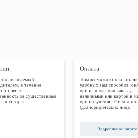
тии
Оплата
устанавливаемый
Товары можно оплатить л
дителем, в течение
удобных вам способов: он
о он несет
при оформлении заказа,
венность за существенные
наличными или картой в м
тки товара.
при получении. Оплата по 
(для юридических лиц).
Подробнее об оплате