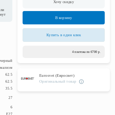
Хочу скидку
сли
инут
В корзину
Купить в один клик
4 платежа по 6700 р.
черный
имализм
62.5
Eurosvet (Евросвет)
Оригинальный товар
62.5
35.5
27
6
E27