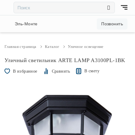
×
×
Акции и скидки
Эль-Монте
Позвонить
Люстры
Главная страница
Каталог
Уличное освещение
Светильники
Уличный светильник ARTE LAMP A3100PL-1BK
В смету
В избранное
Сравнить
Бра
Настольные лампы
Торшеры
Трековые системы