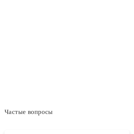
Длина упаковки, см
1.4
Ширина упаковки, см
6.2
Дополнительная информация
Частые вопросы