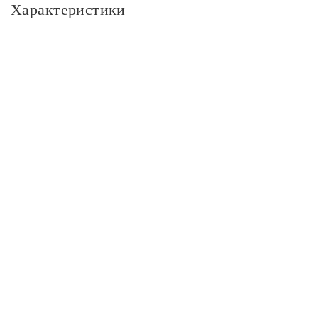
Характеристики
Основное
Артикул
WL02-RJ-CP
Модель
WL02-RJ-CP
Бренд
Werkel
Серия
Встраиваемые механизмы глянцевый никель
Размер
Длина, см
5.5
Ширина, см
55