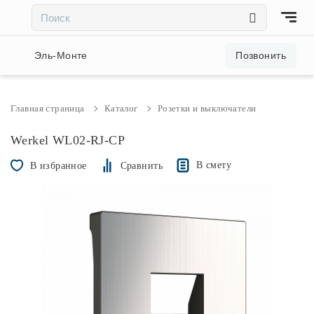
×
×
Акции и скидки
Эль-Монте
Позвонить
Люстры
Главная страница
Каталог
Розетки и выключатели
Светильники
Werkel WL02-RJ-CP
В смету
В избранное
Сравнить
Бра
Настольные лампы
Торшеры
Трековые системы