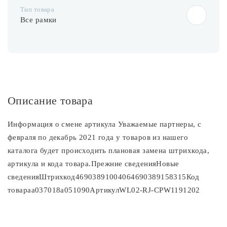
Тип товара
Все рамки
Описание товара
Информация о смене артикула Уважаемые партнеры, с
февраля по декабрь 2021 года у товаров из нашего
каталога будет происходить плановая замена штрихкода,
артикула и кода товара.Прежние сведенияНовые
сведенияШтрихкод46903891004064690389158315Код
товараa037018a051090АртикулWL02-RJ-CPW1191202