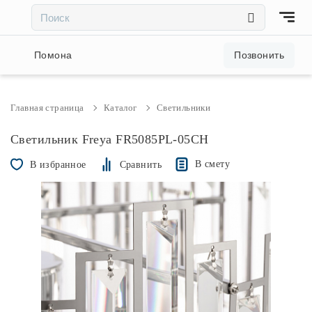
×
×
Акции и скидки
Помона
Позвонить
Люстры
Главная страница
Каталог
Светильники
Светильники
Светильник Freya FR5085PL-05CH
В смету
В избранное
Сравнить
Бра
Настольные лампы
Торшеры
Трековые системы