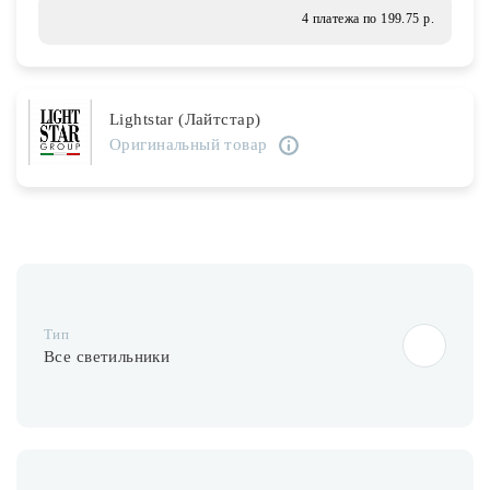
Лампочки
4 платежа по 199.75 р.
Комплектующие
Lightstar (Лайтстар)
Оригинальный товар
Каталог
Акции
О нас
Частые вопросы
Тип
Бренды
Все светильники
База знаний
Контакты