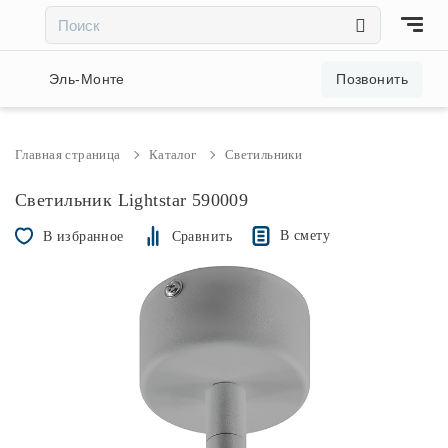
×
×
Акции и скидки
Эль-Монте
Позвонить
Люстры
Главная страница
Каталог
Светильники
Светильники
Светильник Lightstar 590009
В смету
В избранное
Сравнить
Бра
Настольные лампы
Торшеры
Трековые системы