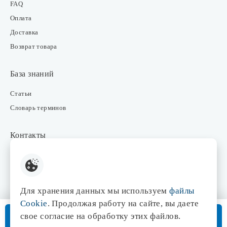
FAQ
Оплата
Доставка
Возврат товара
База знаний
Статьи
Словарь терминов
Контакты
Розничные магазины
Интернет-магазин
Отдел закупки
Для хранения данных мы используем
файлы
Отдел маркетинга
Cookie
. Продолжая работу на сайте, вы даете
Оптовые продажи
В корзину
свое согласие на обработку этих файлов.
Доставка от 3 дней