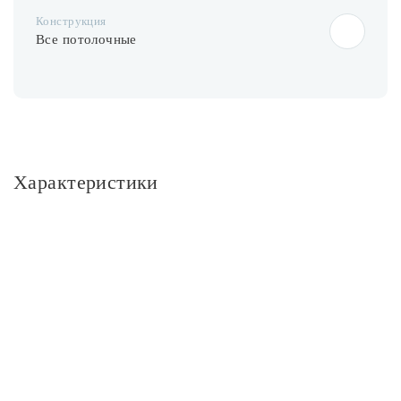
Конструкция
Все потолочные
Характеристики
Основное
Артикул
70062/8 белый
Площадь освещения, м2
16
Тип помещения
Гостиная; Кухня; Спальня
Стиль
Классика; Лофт; Минимализм; Современный