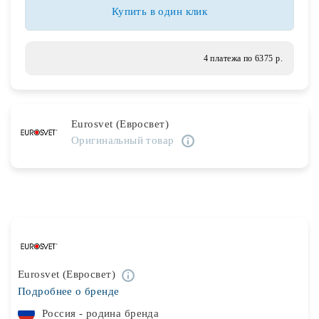
Лампочки
Купить в один клик
Комплектующие
4 платежа по 6375 р.
Каталог
Eurosvet (Евросвет)
Акции
Оригинальный товар
О нас
Частые вопросы
Бренды
База знаний
Eurosvet (Евросвет)
Контакты
Подробнее о бренде
Россия - родина бренда