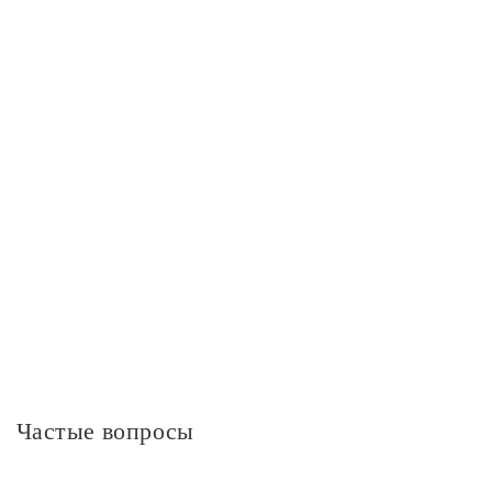
Упаковка
Высота упаковки, см
63.1
Длина упаковки, см
38.3
Ширина упаковки, см
22.2
Дополнительная информация
Частые вопросы