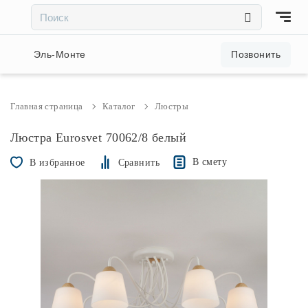
×
×
Акции и скидки
Эль-Монте
Позвонить
Люстры
Главная страница
Каталог
Люстры
Светильники
Люстра Eurosvet 70062/8 белый
В смету
В избранное
Сравнить
Бра
Настольные лампы
Торшеры
Трековые системы