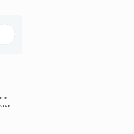
онов
сть и