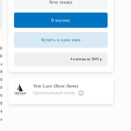
Хочу скидку
В корзину
Купить в один клик
ый
ый
4 платежа по 3663 р.
ка
78
50
Vele Luce (Веле Люче)
78
Оригинальный товар
16
8
4
нь