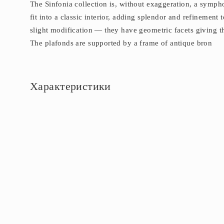
The Sinfonia collection is, without exaggeration, a sympho
fit into a classic interior, adding splendor and refinemen
slight modification — they have geometric facets giving th
The plafonds are supported by a frame of antique bron
Характеристики
Основное
Артикул
VL4184L08
Площадь освещения, м2
16
Тип помещения
Гостиная
Стиль
Классика
Страна производства
Китай