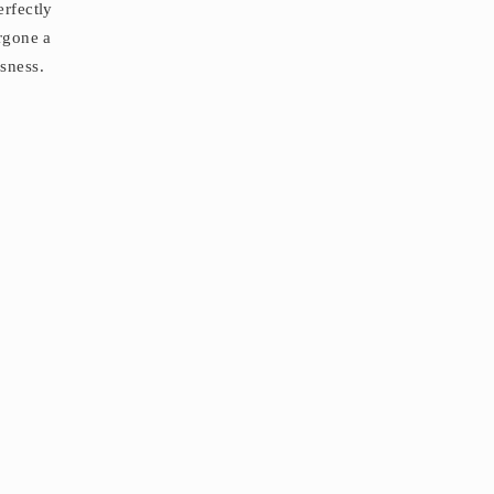
erfectly
ergone a
sness.