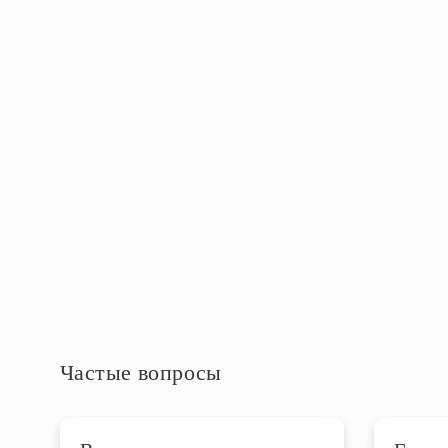
Упаковка
Высота упаковки, см
24
Длина упаковки, см
56
Ширина упаковки, см
35
Дополнительная информация
Частые вопросы