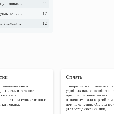
Высота упаковки, см
11
Длина упаковки, см
17
Ширина упаковки, см
12
тии
Оплата
устанавливаемый
Товары можно оплатить л
дителем, в течение
удобных вам способов: он
о он несет
при оформлении заказа,
венность за существенные
наличными или картой в м
тки товара.
при получении. Оплата по 
(для юридических лиц).