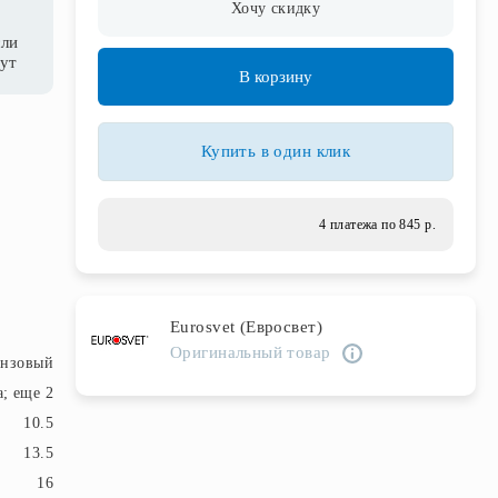
Хочу скидку
сли
нут
В корзину
Купить в один клик
4 платежа по 845 р.
Eurosvet (Евросвет)
Оригинальный товар
онзовый
а; еще 2
10.5
13.5
16