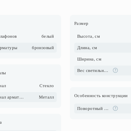
Размер
плафонов
белый
Высота, см
арматуры
бронзовый
Длина, см
Ширина, см
Вес светильника, кг
алы
иал
Стекло
Особенность конструкции
Материал арматуры
Металл
Поворотный механизм
а