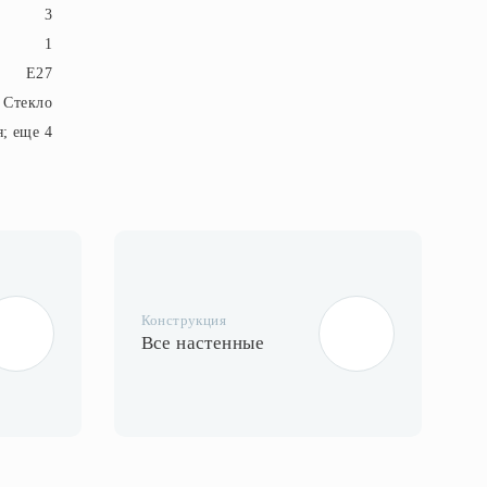
3
1
E27
Стекло
я; еще 4
Конструкция
Все настенные