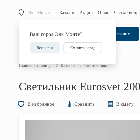
Эль-Монте
Каталог
Акции
О нас
Частые вопр
Каталог
Ваш город Эль-Монте?
Все верно
Сменить город
Главная страница
Каталог
Светильники
Светильник Eurosvet 200
В смету
В избранное
Сравнить