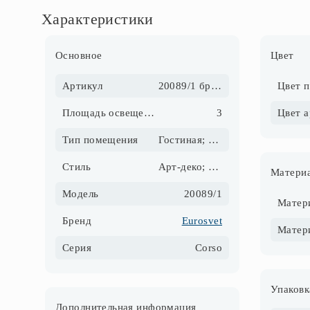
Характеристики
Основное
Цвет
Артикул
20089/1 бронза
Цвет 
Площадь освещения, м2
3
Цвет 
Тип помещения
Гостиная; Детская; Загородный дом; Кухня
Стиль
Арт-деко; Классика; Лофт; Современный
Матери
Модель
20089/1
Матер
Бренд
Eurosvet
Серия
Corso
Упаковк
Дополнительная информация