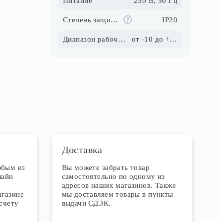
Питание
230 В, 50 Гц
Степень защиты IP
IP20
Диапазон рабочих температур
от -10 до +40
Доставка
юбым из
Вы можете забрать товар
лайн
самостоятельно по одному из
адресов наших магазинов. Также
агазине
мы доставляем товары в пункты
счету
выдачи СДЭК.