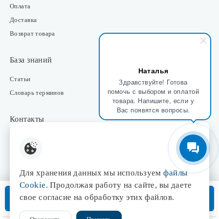
Оплата
Доставка
Возврат товара
База знаний
Наталья
Статьи
Здравствуйте! Готова
помочь с выбором и оплатой
Словарь терминов
товара. Напишите, если у
Вас появятся вопросы.
Контакты
Розничные магазины
Интернет-магазин
Отдел закупки
Для хранения данных мы используем
файлы
Отдел маркетинга
Cookie
. Продолжая работу на сайте, вы даете
Оптовые продажи
В корзину
свое согласие на обработку этих файлов.
Доставка от 3 дней