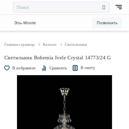
×
×
Акции и скидки
Эль-Монте
Позвонить
Люстры
Главная страница
Каталог
Светильники
Светильники
Светильник Bohemia Ivele Crystal 14773/24 G
В смету
В избранное
Сравнить
Бра
Настольные лампы
Торшеры
Трековые системы