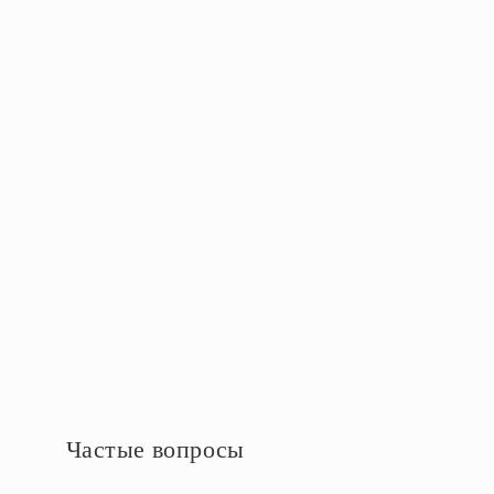
Упаковка
Высота упаковки, см
22
Длина упаковки, см
16
Объём упаковки, м3
160х160х220
Ширина упаковки, см
16
Дополнительная информация
Частые вопросы