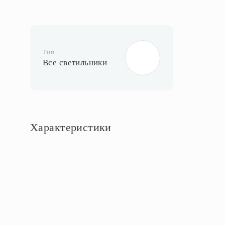
Тип
Все светильники
Характеристики
Основное
Артикул
14783/16 Ni
Страна производства
Россия
Бренд
Bohemia Ivele Crystal