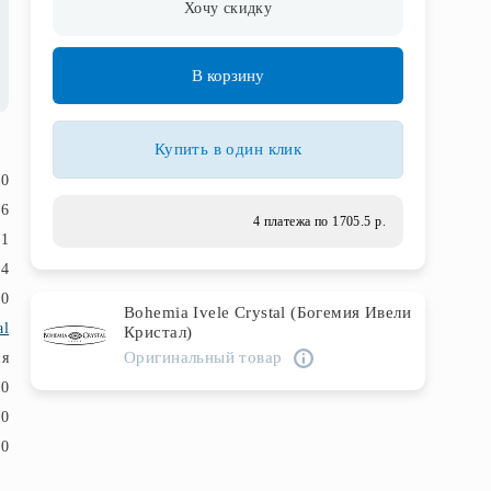
Хочу скидку
В корзину
Купить в один клик
20
16
4 платежа по 1705.5 р.
1
4
20
Bohemia Ivele Crystal (Богемия Ивели
al
Кристал)
Оригинальный товар
ия
40
40
40