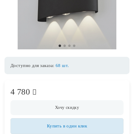
Споты
Уличное освещение
1
2
3
4
Розетки и выключатели
Доступно для заказа:
68 шт.
Интерьерная подсветка
Светодиодная лента
4 780
Предметы интерьера
Хочу скидку
Фонари
Купить в один клик