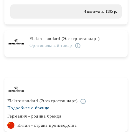
Лампочки
4 платежа по 1195 р.
Комплектующие
Elektrostandard (Электростандарт)
Оригинальный товар
Каталог
Акции
О нас
Частые вопросы
Бренды
Elektrostandard (Электростандарт)
База знаний
Подробнее о бренде
Контакты
Германия - родина бренда
Китай - страна производства