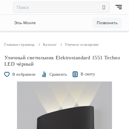
×
×
Акции и скидки
Эль-Монте
Позвонить
Люстры
Главная страница
Каталог
Уличное освещение
Светильники
Уличный светильник Elektrostandard 1551 Techno
LED чёрный
Бра
В смету
В избранное
Сравнить
Настольные лампы
Торшеры
Трековые системы