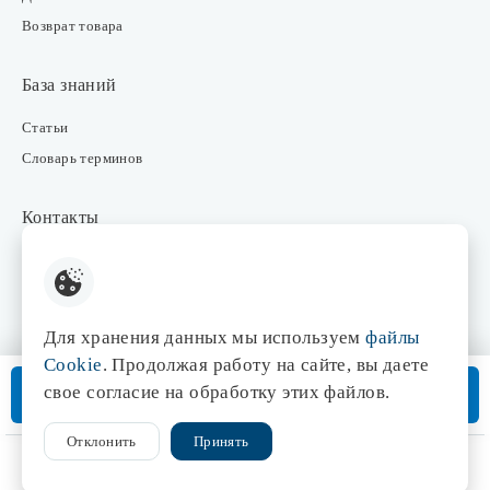
Возврат товара
База знаний
Статьи
Словарь терминов
Контакты
Розничные магазины
Интернет-магазин
Отдел закупки
Для хранения данных мы используем
файлы
Отдел маркетинга
Cookie
. Продолжая работу на сайте, вы даете
Оптовые продажи
В корзину
свое согласие на обработку этих файлов.
Доставка от 3 дней
Отклонить
Принять
© 1998-2026 Центр света «Эдисон»
Сайт разработан