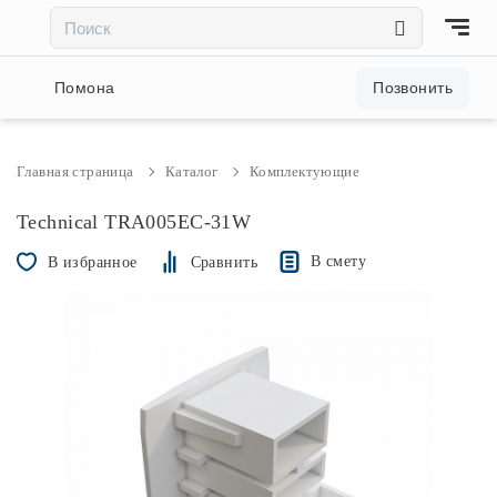
×
×
Акции и скидки
Помона
Позвонить
Люстры
Главная страница
Каталог
Комплектующие
Светильники
Technical TRA005EC-31W
В смету
В избранное
Сравнить
Бра
Настольные лампы
Торшеры
Трековые системы