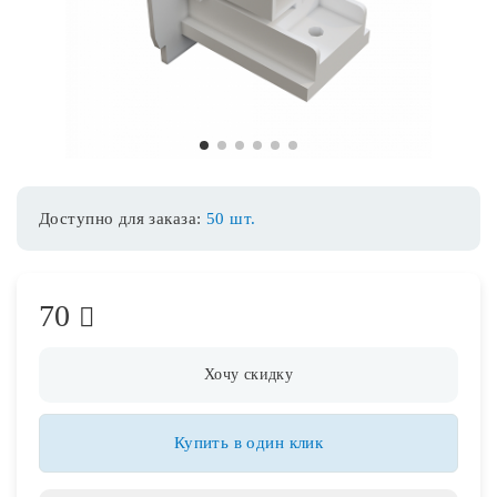
Споты
Уличное освещение
1
2
3
4
5
6
Розетки и выключатели
Доступно для заказа:
50 шт.
Интерьерная подсветка
70
Светодиодная лента
Предметы интерьера
Хочу скидку
Фонари
Купить в один клик