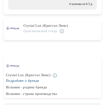
Лампочки
4 платежа по 6.5 р.
Комплектующие
Crystal Lux (Кристал Люкс)
Оригинальный товар
Каталог
Акции
О нас
Частые вопросы
Бренды
Crystal Lux (Кристал Люкс)
Подробнее о бренде
База знаний
Испания - родина бренда
Контакты
Испания - страна производства