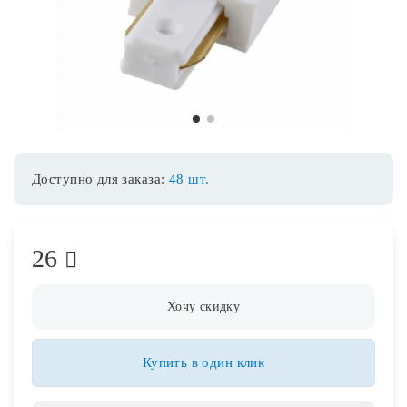
Споты
Уличное освещение
1
2
Розетки и выключатели
Доступно для заказа:
48 шт.
Интерьерная подсветка
26
Светодиодная лента
Предметы интерьера
Хочу скидку
Фонари
Купить в один клик