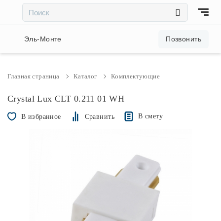
×
×
Акции и скидки
Эль-Монте
Позвонить
Люстры
Главная страница
Каталог
Комплектующие
Светильники
Crystal Lux CLT 0.211 01 WH
В смету
В избранное
Сравнить
Бра
Настольные лампы
Торшеры
Трековые системы