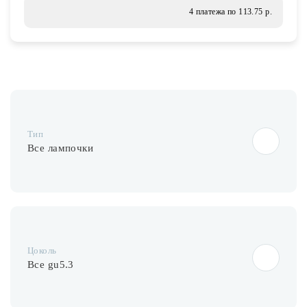
Лампочки
4 платежа по 113.75 р.
Комплектующие
Каталог
Тип
Акции
Все лампочки
О нас
Частые вопросы
Бренды
База знаний
Цоколь
Все gu5.3
Контакты