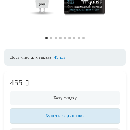
Споты
Уличное освещение
1
2
3
4
5
6
7
8
9
Розетки и выключатели
Доступно для заказа:
49 шт.
Интерьерная подсветка
455
Светодиодная лента
Предметы интерьера
Хочу скидку
Фонари
Купить в один клик