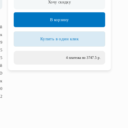
Хочу скидку
В корзину
ый
ек
Купить в один клик
69
.5
5
4 платежа по 3747.5 р.
й
D
ик
20
,2