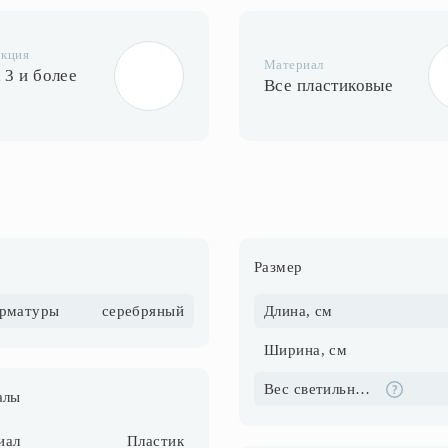
укция
Материал
 3 и более
Все пластиковые
Размер
арматуры
серебряный
Длина, см
Ширина, см
Вес светильника, кг
алы
иал
Пластик