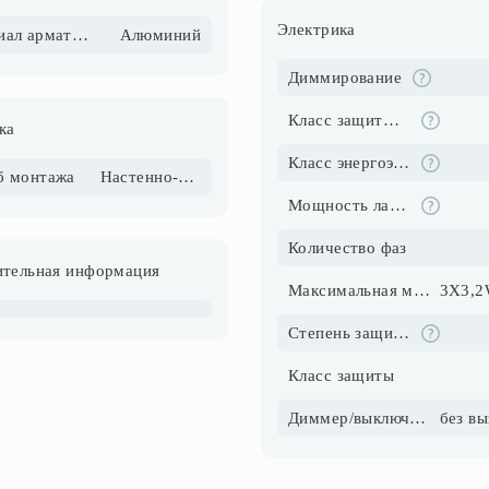
Электрика
Материал арматуры
Алюминий
Диммирование
Класс защиты от поражения электрическим током
ка
Класс энергоэффективности
б монтажа
Настенно-потолочный
Мощность ламп, Вт
Количество фаз
тельная информация
Максимальная мощность, Вт
Степень защиты IP
Класс защиты
Диммер/выключатель