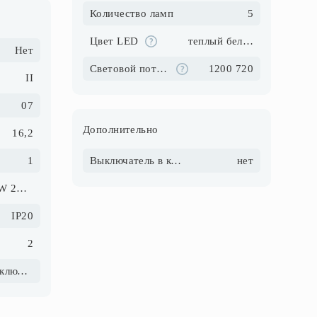
Количество ламп
5
Цвет LED
теплый белый
Нет
Световой поток, Лм
1200 720
II
07
Дополнительно
16,2
1
Выключатель в комплекте
нет
3X3,2W 2X3,3W
IP20
2
без выключателя