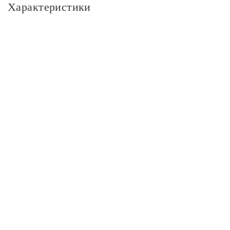
Характеристики
Основное
Артикул
W5771012
Бренд
Werkel
Серия
Накладные ретро механизмы Ретро бронзовые
Цвет
Цвет
бронзовый
Размер