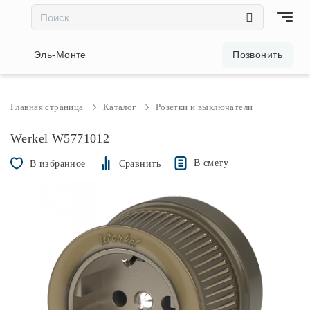
×
×
Акции и скидки
Эль-Монте
Позвонить
Люстры
Главная страница
Каталог
Розетки и выключатели
Светильники
Werkel W5771012
В смету
В избранное
Сравнить
Бра
Настольные лампы
Торшеры
Трековые системы