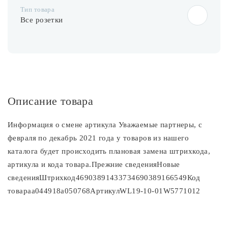
Тип товара
Все розетки
Описание товара
Информация о смене артикула Уважаемые партнеры, с
февраля по декабрь 2021 года у товаров из нашего
каталога будет происходить плановая замена штрихкода,
артикула и кода товара.Прежние сведенияНовые
сведенияШтрихкод46903891433734690389166549Код
товараa044918a050768АртикулWL19-10-01W5771012