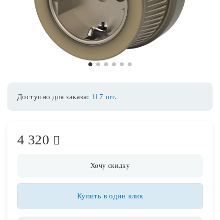
Споты
Уличное освещение
1
2
3
4
5
6
Розетки и выключатели
Доступно для заказа:
117 шт.
Интерьерная подсветка
4 320
Светодиодная лента
Предметы интерьера
Хочу скидку
Фонари
Купить в один клик