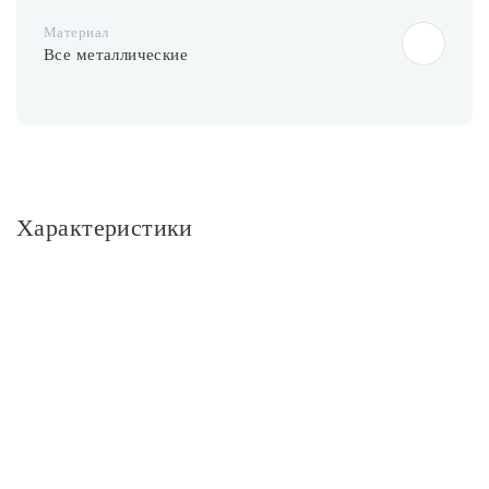
Материал
Все металлические
Характеристики
Основное
Артикул
A1311AP-1WH
Площадь освещения, м2
1
Тип помещения
Кухня; Прихожая
Стиль
Хай-тек