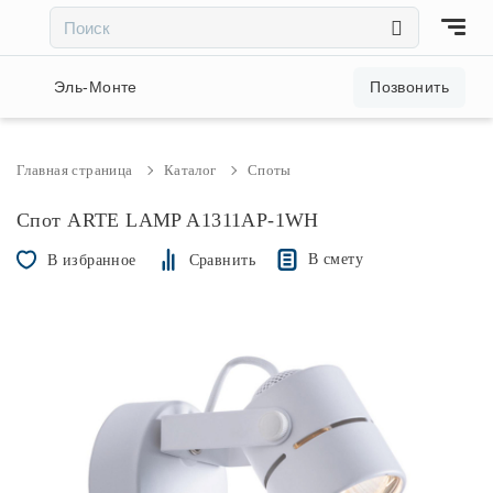
×
×
Акции и скидки
Эль-Монте
Позвонить
Люстры
Главная страница
Каталог
Споты
Светильники
Спот ARTE LAMP A1311AP-1WH
В смету
В избранное
Сравнить
Бра
Настольные лампы
Торшеры
Трековые системы