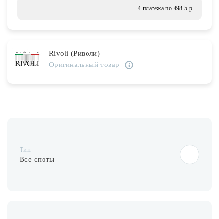
Лампочки
4 платежа по 498.5 р.
Комплектующие
Rivoli (Риволи)
Оригинальный товар
Каталог
Акции
О нас
Частые вопросы
Тип
Бренды
Все споты
База знаний
Контакты