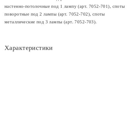
настенно-потолочные под 1 лампу (арт. 7052-701), споты
поворотные под 2 лампы (арт. 7052-702), споты
металлические под 3 лампы (арт. 7052-703).
Характеристики
Основное
Артикул
7052-701
Площадь освещения, м2
3 м2
Тип помещения
Гостиная; Загородный дом; Кухня; Прихожая
Производитель
АТЛ Бизнес (ШэньчЖэнь) КО., ЛТД
Бренд
Rivoli