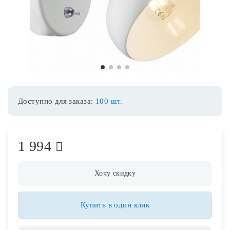
Споты
Уличное освещение
1
2
3
4
Розетки и выключатели
Доступно для заказа:
100 шт.
Интерьерная подсветка
1 994
Светодиодная лента
Предметы интерьера
Хочу скидку
Фонари
Купить в один клик