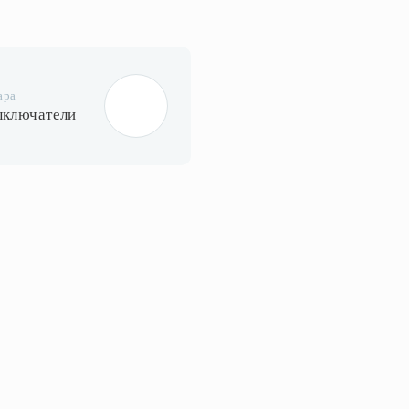
ара
ыключатели