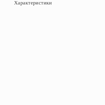
Характеристики
Основное
Артикул
W1120162
Бренд
Werkel
Серия
Встраиваемые механизмы айвори матовые
Размер
Ширина, см
70
Вес светильника, кг
0.085
Лампы