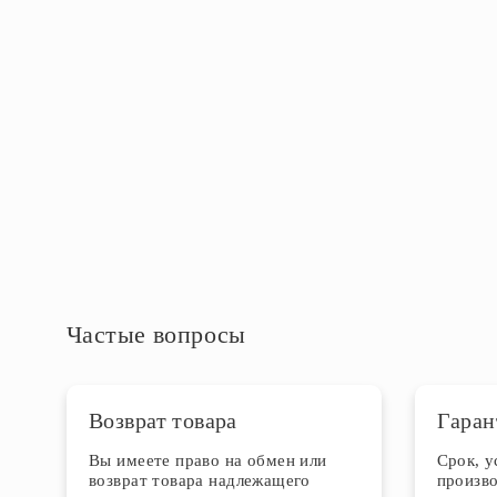
Номинальный ток, А
10
Степень защиты IP
IP20
Дополнительная информация
Частые вопросы
Возврат товара
Гаран
Вы имеете право на обмен или
Срок, 
возврат товара надлежащего
произво