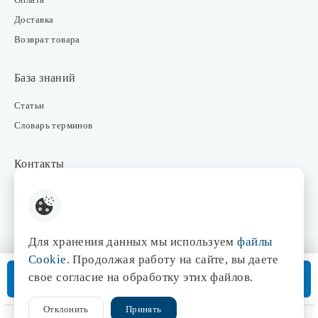
Доставка
Возврат товара
База знаний
Статьи
Словарь терминов
Контакты
Розничные магазины
Интернет-магазин
Отдел закупки
Для хранения данных мы используем
файлы
Отдел маркетинга
Cookie
. Продолжая работу на сайте, вы даете
Оптовые продажи
В корзину
свое согласие на обработку этих файлов.
Доставка от 3 дней
Отклонить
Принять