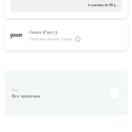
Лампочки
4 платежа по 99 р.
Комплектующие
Gauss (Гаусс)
Оригинальный товар
Каталог
Акции
О нас
Частые вопросы
Тип
Бренды
Все лампочки
База знаний
Контакты