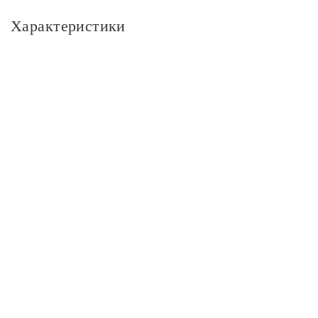
Характеристики
Основное
Артикул
101506205_GAUSS
Площадь освещения, м2
2,5
Бренд
Gauss
Размер
Диаметр, см
5
Длина, см
5,4
Вес светильника, кг
0,05