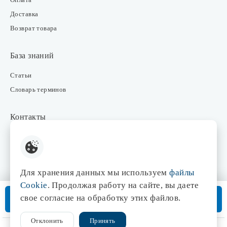
Доставка
Возврат товара
База знаний
Статьи
Словарь терминов
Контакты
Розничные магазины
Интернет-магазин
Отдел закупки
Для хранения данных мы используем
файлы
Отдел маркетинга
Cookie
. Продолжая работу на сайте, вы даете
Оптовые продажи
В корзину
свое согласие на обработку этих файлов.
Доставка от 3 дней
Отклонить
Принять