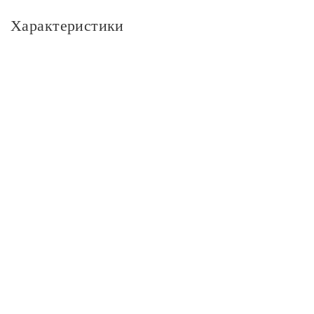
Характеристики
Основное
Артикул
13619_GAUSS
Бренд
Gauss
Размер
Диаметр, см
5
Длина, см
5,4
Вес светильника, кг
0,04