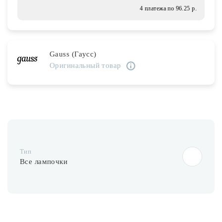
Лампочки
4 платежа по 96.25 р.
Комплектующие
Gauss (Гаусс)
Оригинальный товар
Каталог
Акции
О нас
Частые вопросы
Тип
Бренды
Все лампочки
База знаний
Контакты