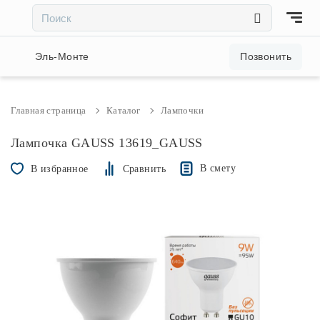
×
×
Акции и скидки
Эль-Монте
Позвонить
Люстры
Главная страница
Каталог
Лампочки
Светильники
Лампочка GAUSS 13619_GAUSS
В смету
В избранное
Сравнить
Бра
Настольные лампы
Торшеры
Трековые системы