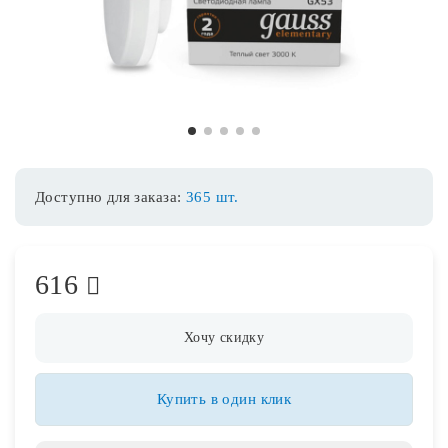
Споты
Уличное освещение
1
2
3
4
5
Розетки и выключатели
Доступно для заказа:
365 шт.
Интерьерная подсветка
616
Светодиодная лента
Предметы интерьера
Хочу скидку
Фонари
Купить в один клик