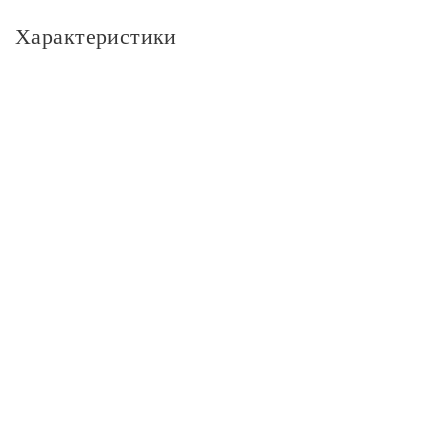
Характеристики
Основное
Артикул
83815_GAUSS
Бренд
Gauss
Цвет
Цвет
белый
Цвет плафонов
белый
Размер