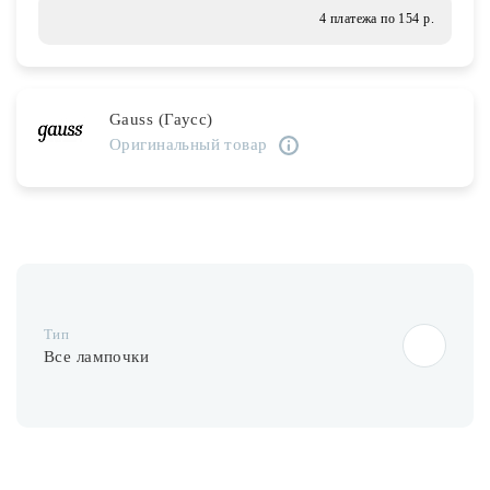
Лампочки
4 платежа по 154 р.
Комплектующие
Gauss (Гаусс)
Оригинальный товар
Каталог
Акции
О нас
Частые вопросы
Тип
Бренды
Все лампочки
База знаний
Контакты