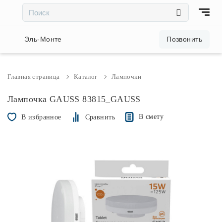
×
×
Акции и скидки
Эль-Монте
Позвонить
Люстры
Главная страница
Каталог
Лампочки
Светильники
Лампочка GAUSS 83815_GAUSS
В смету
В избранное
Сравнить
Бра
Настольные лампы
Торшеры
Трековые системы