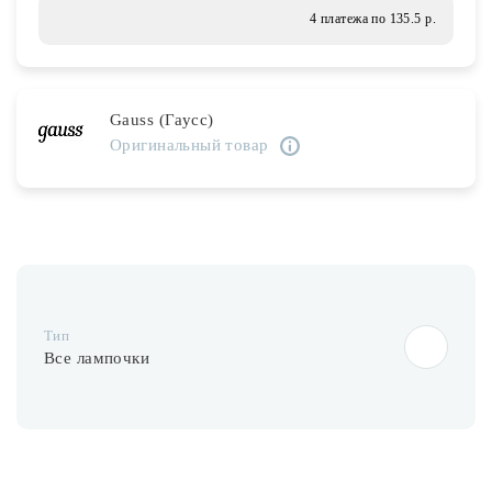
Лампочки
4 платежа по 135.5 р.
Комплектующие
Gauss (Гаусс)
Оригинальный товар
Каталог
Акции
О нас
Частые вопросы
Тип
Бренды
Все лампочки
База знаний
Контакты