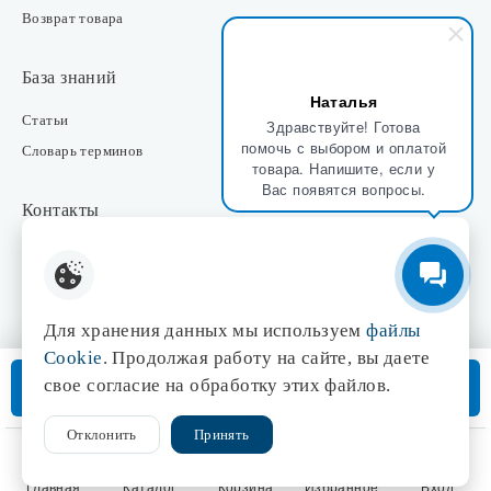
Возврат товара
База знаний
Наталья
Статьи
Здравствуйте! Готова
помочь с выбором и оплатой
Словарь терминов
товара. Напишите, если у
Вас появятся вопросы.
Контакты
Розничные магазины
Интернет-магазин
Отдел закупки
Для хранения данных мы используем
файлы
Отдел маркетинга
Cookie
. Продолжая работу на сайте, вы даете
Оптовые продажи
В корзину
свое согласие на обработку этих файлов.
Доставка от 3 дней
Отклонить
Принять
© 1998-2026 Центр света «Эдисон»
Сайт разработан
Главная
Каталог
Корзина
Избранное
Вход