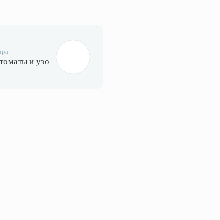
ара
втоматы и узо