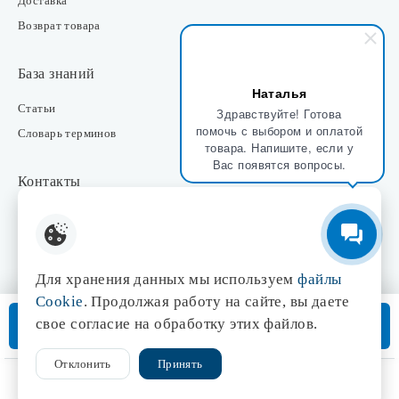
Доставка
Возврат товара
База знаний
Наталья
Статьи
Здравствуйте! Готова
помочь с выбором и оплатой
Словарь терминов
товара. Напишите, если у
Вас появятся вопросы.
Контакты
Розничные магазины
Интернет-магазин
Отдел закупки
Для хранения данных мы используем
файлы
Отдел маркетинга
Cookie
. Продолжая работу на сайте, вы даете
Оптовые продажи
В корзину
свое согласие на обработку этих файлов.
Доставка от 3 дней
Отклонить
Принять
© 1998-2026 Центр света «Эдисон»