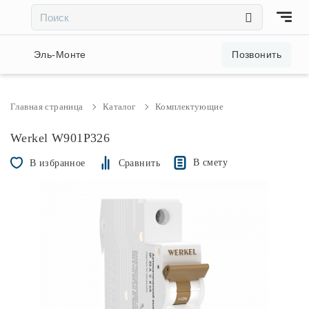
×
×
Акции и скидки
Эль-Монте
Позвонить
Люстры
Главная страница
Каталог
Комплектующие
Светильники
Werkel W901P326
В смету
В избранное
Сравнить
Бра
Настольные лампы
Торшеры
Трековые системы