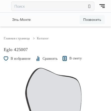
×
×
Акции и скидки
Эль-Монте
Позвонить
Люстры
Главная страница
Каталог
Светильники
Eglo 425007
В смету
В избранное
Сравнить
Бра
Настольные лампы
Торшеры
Трековые системы