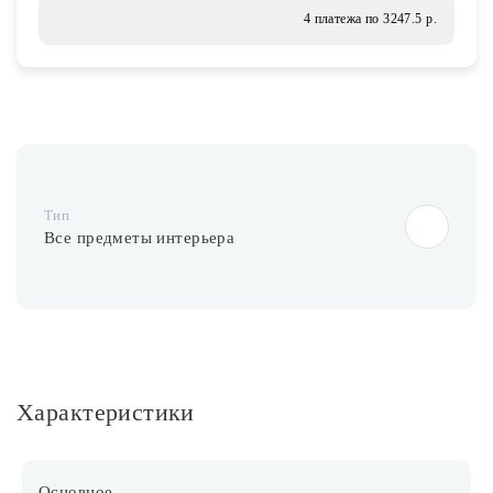
Лампочки
4 платежа по 3247.5 р.
Комплектующие
Каталог
Тип
Акции
Все предметы интерьера
О нас
Частые вопросы
Бренды
База знаний
Характеристики
Контакты
Основное