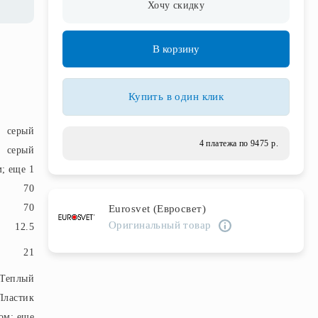
Хочу скидку
В корзину
Купить в один клик
серый
4 платежа по 9475 р.
серый
; еще 1
70
70
Eurosvet (Евросвет)
Оригинальный товар
12.5
21
Теплый
Пластик
ом; еще