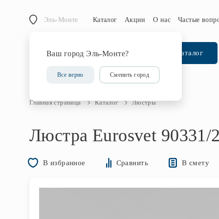
Эль-Монте
Каталог
Акции
О нас
Частые вопр
Каталог
Ваш город Эль-Монте?
Все верно
Сменить город
Главная страница
Каталог
Люстры
Люстра Eurosvet 90331/
В смету
В избранное
Сравнить