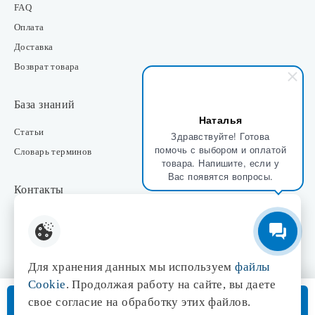
FAQ
Оплата
Доставка
Возврат товара
База знаний
Наталья
Статьи
Здравствуйте! Готова
помочь с выбором и оплатой
Словарь терминов
товара. Напишите, если у
Вас появятся вопросы.
Контакты
Розничные магазины
Интернет-магазин
Отдел закупки
Для хранения данных мы используем
файлы
Отдел маркетинга
Cookie
. Продолжая работу на сайте, вы даете
Оптовые продажи
В корзину
свое согласие на обработку этих файлов.
Доставка от 3 дней