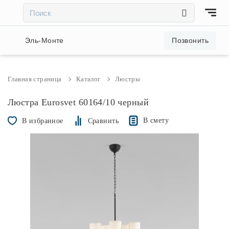
×
×
Акции и скидки
Эль-Монте
Позвонить
Люстры
Главная страница
Каталог
Люстры
Светильники
Люстра Eurosvet 60164/10 черный
В смету
В избранное
Сравнить
Бра
Настольные лампы
Торшеры
Трековые системы