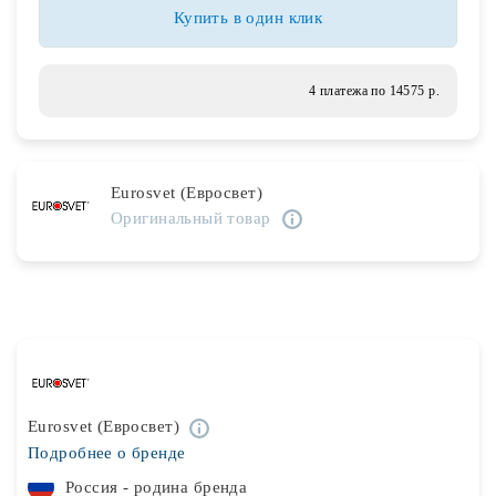
Лампочки
Купить в один клик
Комплектующие
4 платежа по 14575 р.
Каталог
Eurosvet (Евросвет)
Акции
Оригинальный товар
О нас
Частые вопросы
Бренды
База знаний
Eurosvet (Евросвет)
Контакты
Подробнее о бренде
Россия - родина бренда