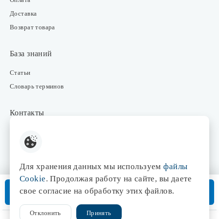
Доставка
Возврат товара
База знаний
Статьи
Словарь терминов
Контакты
Розничные магазины
Интернет-магазин
Отдел закупки
Для хранения данных мы используем
файлы
Отдел маркетинга
Cookie
. Продолжая работу на сайте, вы даете
Оптовые продажи
В корзину
свое согласие на обработку этих файлов.
Доставка от 3 дней
Отклонить
Принять