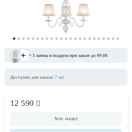
Споты
Уличное освещение
1
2
3
4
5
6
7
8
9
10
11
12
13
14
15
16
17
18
19
20
21
22
23
Розетки и выключатели
+ 3 лампы в подарок при заказе до 09.08
Интерьерная подсветка
Доступно для заказа:
7 шт.
Светодиодная лента
Предметы интерьера
12 590
Фонари
Хочу скидку