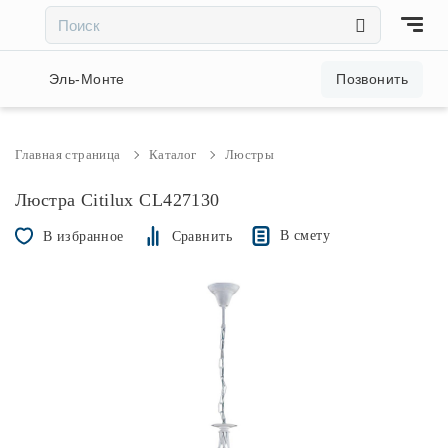
×
×
Акции и скидки
Эль-Монте
Позвонить
Люстры
Главная страница
Каталог
Люстры
Светильники
Люстра Citilux CL427130
В смету
В избранное
Сравнить
Бра
Настольные лампы
Торшеры
Трековые системы