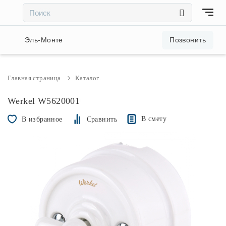
×
×
Акции и скидки
Эль-Монте
Позвонить
Люстры
Главная страница
Каталог
Светильники
Werkel W5620001
В смету
В избранное
Сравнить
Бра
Настольные лампы
Торшеры
Трековые системы