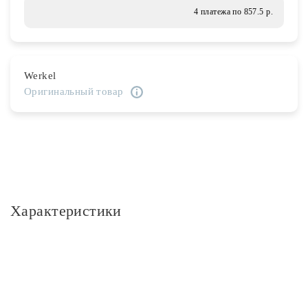
Лампочки
4 платежа по 857.5 р.
Комплектующие
Werkel
Оригинальный товар
Каталог
Акции
О нас
Частые вопросы
Характеристики
Бренды
База знаний
Основное
Контакты
Артикул
W5620001