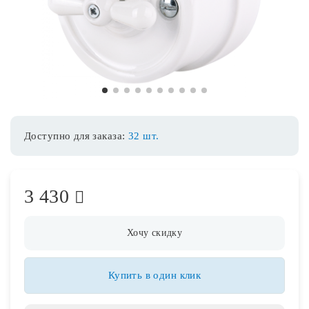
Споты
Уличное освещение
1
2
3
4
5
6
7
8
9
10
Розетки и выключатели
Доступно для заказа:
32 шт.
Интерьерная подсветка
3 430
Светодиодная лента
Предметы интерьера
Хочу скидку
Фонари
Купить в один клик