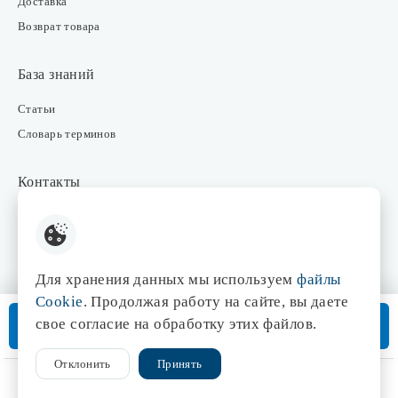
Доставка
Возврат товара
База знаний
Статьи
Словарь терминов
Контакты
Розничные магазины
Интернет-магазин
Отдел закупки
Для хранения данных мы используем
файлы
Отдел маркетинга
Cookie
. Продолжая работу на сайте, вы даете
Оптовые продажи
В корзину
свое согласие на обработку этих файлов.
Доставка от 3 дней
Отклонить
Принять
© 1998-2026 Центр света «Эдисон»