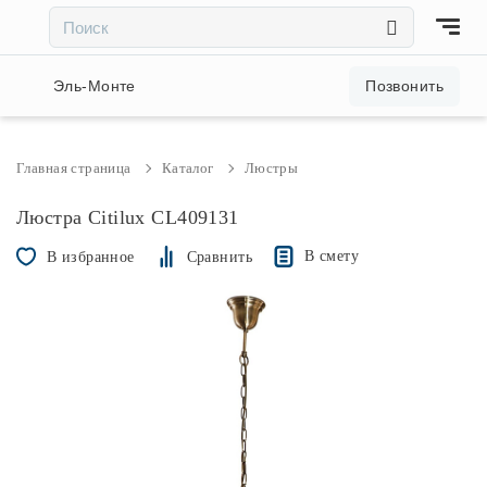
×
×
Акции и скидки
Эль-Монте
Позвонить
Люстры
Главная страница
Каталог
Люстры
Светильники
Люстра Citilux CL409131
В смету
В избранное
Сравнить
Бра
Настольные лампы
Торшеры
Трековые системы